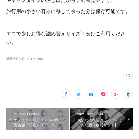
旅行用の小さい容器に移して余った分は保存可能です。
エコで少しお得な詰め替えサイズ！ぜひご利用くださ
い。
最新情報
(
34
)
ブログ
(
198
)
2021.05.14 08:44
2021.03.26 06:43
ナチュラル成分９７％の保
大切な人へ届ける、プレミ
湿美容「頭皮トリートメン
アムな贈り物【ギフト】
ト」