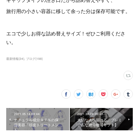
旅行用の小さい容器に移して余った分は保存可能です。
エコで少しお得な詰め替えサイズ！ぜひご利用くださ
い。
最新情報
(
34
)
ブログ
(
198
)
2021.05.14 08:44
2021.03.26 06:43
ナチュラル成分９７％の保
大切な人へ届ける、プレミ
湿美容「頭皮トリートメン
アムな贈り物【ギフト】
ト」