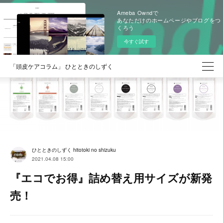
Ameba Owndで
あなただけのホームページやブログをつ
くろう
今すぐ試す
「頭皮ケアコラム」 ひとときのしずく
ひとときのしずく hitotoki no shizuku
2021.04.08 15:00
『エコでお得』詰め替え用サイズが新発
売！