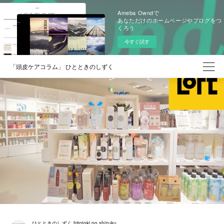
Ameba Owndで
あなただけのホームページやブログをつ
くろう
今すぐ試す
「頭皮ケアコラム」 ひとときのしずく
ひとときのしずく hitotoki no shizuku