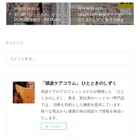
2023.10.26 03:53
2019.04.26 09:31
初公開！ひとときのしずく
GINZA LoFt 銀座ロフト “ひ
DORO開発秘話｜PRTIMES
とときのしずく”販売が始ま
STORY
りました！
0
コメント
「頭皮ケアコラム」 ひとときのしずく
頭皮ケアのプロフェッショナルが開発した 「ひと
ときのしずく」 東京、恵比寿のヘッドスパ専門店
では、 治療を目的とした施術を提供しています。
様々な視点から 健康の為の頭皮ケア情報を発信い
たします。
フォロー