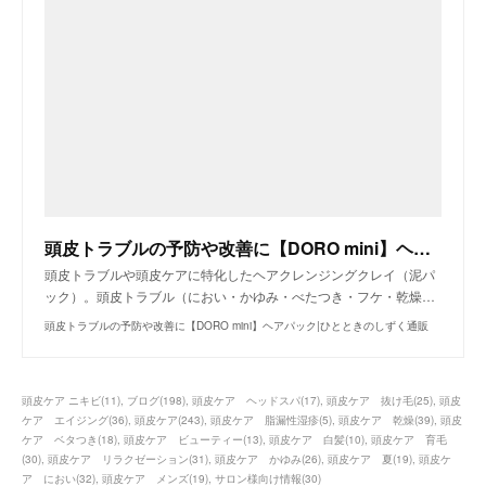
頭皮トラブルの予防や改善に【DORO mini】ヘアパック|ひとときのしずく通販
頭皮トラブルや頭皮ケアに特化したヘアクレンジングクレイ（泥パ
ック）。頭皮トラブル（におい・かゆみ・べたつき・フケ・乾燥…
頭皮トラブルの予防や改善に【DORO mini】ヘアパック|ひとときのしずく通販
頭皮ケア ニキビ
(
11
)
ブログ
(
198
)
頭皮ケア ヘッドスパ
(
17
)
頭皮ケア 抜け毛
(
25
)
頭皮
ケア エイジング
(
36
)
頭皮ケア
(
243
)
頭皮ケア 脂漏性湿疹
(
5
)
頭皮ケア 乾燥
(
39
)
頭皮
ケア ベタつき
(
18
)
頭皮ケア ビューティー
(
13
)
頭皮ケア 白髪
(
10
)
頭皮ケア 育毛
(
30
)
頭皮ケア リラクゼーション
(
31
)
頭皮ケア かゆみ
(
26
)
頭皮ケア 夏
(
19
)
頭皮ケ
ア におい
(
32
)
頭皮ケア メンズ
(
19
)
サロン様向け情報
(
30
)