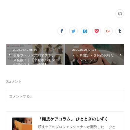
2020.04.12 06:19
2020.03.26 01:26
セルフヘッドスパでストレ
＜ＨＰ限定・３月のお得な
ス発散！｜【幸せホルモン
キャンペーン＞
が脳のストレス軽減】
0
コメント
「頭皮ケアコラム」 ひとときのしずく
頭皮ケアのプロフェッショナルが開発した 「ひと