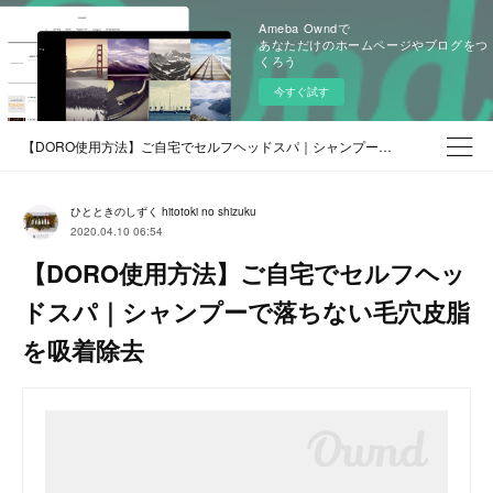
Ameba Owndで
あなただけのホームページやブログをつ
くろう
今すぐ試す
【DORO使用方法】ご自宅でセルフヘッドスパ｜シャンプーで落ちない毛穴皮脂を吸着除去
ひとときのしずく hitotoki no shizuku
2020.04.10 06:54
【DORO使用方法】ご自宅でセルフヘッ
ドスパ｜シャンプーで落ちない毛穴皮脂
を吸着除去