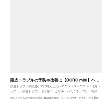
頭皮トラブルの予防や改善に【DORO mini】ヘアパック|ひとときのしずく通販
頭皮トラブルや頭皮ケアに特化したヘアクレンジングクレイ（泥パ
ック）。頭皮トラブル（におい・かゆみ・べたつき・フケ・乾燥…
頭皮トラブルの予防や改善に【DORO mini】ヘアパック|ひとときのしずく通販